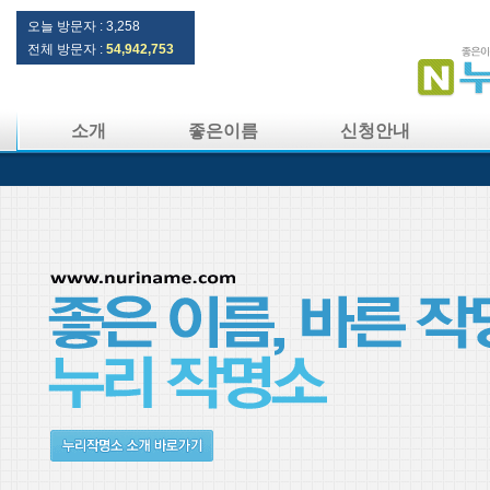
오늘 방문자 :
3,258
전체 방문자 :
54,942,753
소개
좋은이름
신청안내
터