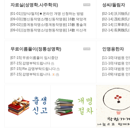
자료실(성명학,사주학외)
성씨/돌림자
[01-01] [양식/절차] ■ 온라인 개명 신청하는 방법
[02-14] 沃川陸氏
[09-03] [행신동작명소/행신동작명원] 16數 덕망격
급제자 / 항렬표 /
[02-14] 茂松庾
(德望格), 유재운(裕財運) - (吉)
[09-02] [중계동작명소/중계동작명원] 15數 통솔격
항렬표 / 본관연혁 
[02-14] 江華韋
(統率格), 복수운(福壽運) - (吉)
[09-01] [성현동작명소/성현동작명원] 14數 이산격
표 / 본관연혁 / 
[02-14] 長興魏
(離散格), 방랑운(放浪運)
표 / 본관연혁 / 
무료이름풀이(정통성명학)
인명용한자
[07-15] 무료이름풀이 임시중단
[11-10] 대법원 
[07-15] 감명부탁드립니다
[11-10] 대법원 
[07-15] Re.감명부탁드립니다
[11-10] 대법원 
[07-15] 감명부탁드립니다.
[11-09] 대법원 
[
1
]