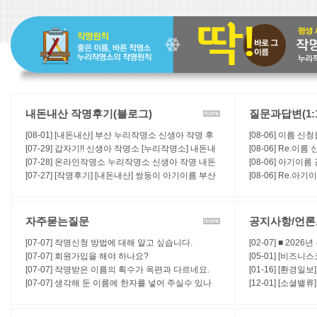
내돈내산 작명후기(블로그)
질문과답변(1:
[08-01] [내돈내산] 부산 누리작명소 신생아 작명 후
[08-06] 이름 
기 | 사주까지 봐주는 작명소
[07-29] 갑자기!! 신생아 작명소 [누리작명소] 내돈내
[08-06] Re.이
산 작명후기
[07-28] 온라인작명소 누리작명소 신생아 작명 내돈
[08-06] 아기이름
내산 후기!
[07-27] [작명후기] [내돈내산] 쌍둥이 아기이름 부산
[08-06] Re.아
누리작명소 비대면으로 결정완료 후기
자주묻는질문
공지사항/언
[07-07] 작명신청 방법에 대해 알고 싶습니다.
[02-07] ■ 20
[07-07] 회원가입을 해야 하나요?
[05-01] [비즈
[07-07] 작명받은 이름의 획수가 옥편과 다르네요.
작명법에 대하여
[01-16] [환경일
[07-07] 생각해 둔 이름에 한자를 넣어 주실수 있나
작명, 개명 등 좋
[12-01] [소셜
요?
누리작명소, "신